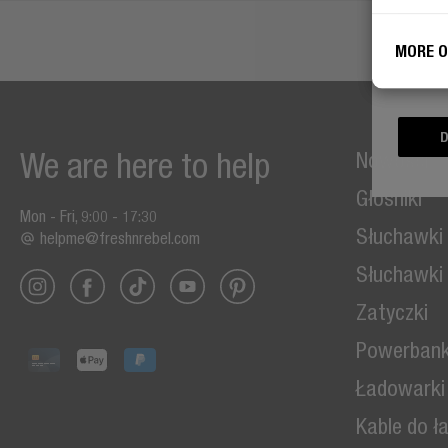
MORE O
Zgad
wyko
cela
D
We are here to help
Nowości
Głośniki
Mon - Fri, 9:00 - 17:30
Słuchawki
helpme@freshnrebel.com
Słuchawki
Zatyczki
Powerbank
Ładowarki
Kable do ł