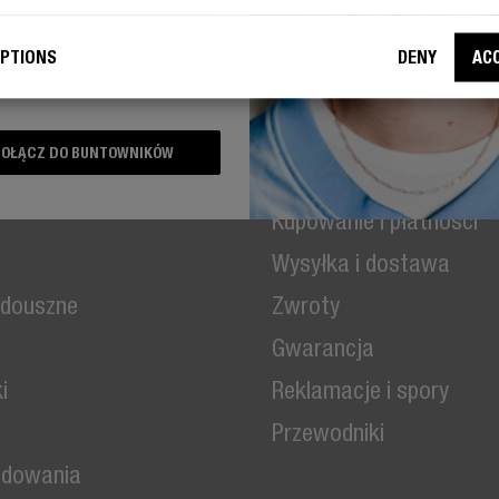
PTIONS
DENY
AC
zam się, aby firma Fresh 'n Rebel
rzystywała mój adres e-mail w
ch marketingowych.
OŁĄCZ DO BUNTOWNIKÓW
Obsługa klienta
Kupowanie i płatności
Wysyłka i dostawa
 douszne
Zwroty
Gwarancja
i
Reklamacje i spory
Przewodniki
adowania