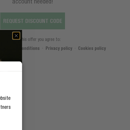
account needed!
REQUEST DISCOUNT CODE
By using this offer you agree to:
·
·
erms and Conditions
Privacy policy
Cookies policy
ebsite
rtners