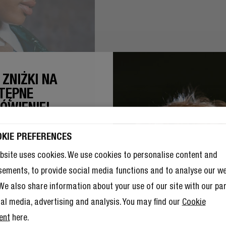
 ZNIŻKI NA
·
Promotion terms
T
TĘPNE
ÓWIENIE!
ki na to propozycja na dobry
 – ale członkostwo w Klubie
OKIE PREFERENCES
ków to również mnóstwo innych
.
Przeczytaj więcej tutaj
.
bsite uses cookies. We use cookies to personalise content and
sements, to provide social media functions and to analyse our w
. We also share information about your use of our site with our pa
ial media, advertising and analysis. You may find our
Cookie
ent
here.