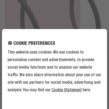
🍪 COOKIE PREFERENCES
This website uses cookies. We use cookies to
personalise content and advertisements, to provide
social media functions and to analyse our website
traffic. We also share information about your use of our
MODNY PLECIONY NYLON
site with our partners for social media, advertising and
ZAPOMNIJ O PROSTOCIE
analysis. You may find our
Cookie Statement
here.
Tak, jest mocny – ale też naprawdę stylowy. Pleciony
10% ZNIŻKI NA
wzór zwiększa trwałość i dodaje kabelkowi koloru.