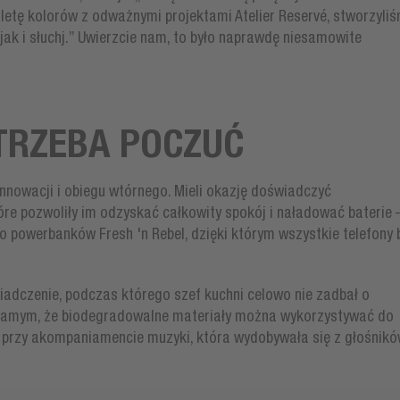
letę kolorów z odważnymi projektami Atelier Reservé, stworzyli
jak i słuchj.” Uwierzcie nam, to było naprawdę niesamowite
TRZEBA POCZUĆ
 innowacji i obiegu wtórnego. Mieli okazję doświadczyć
óre pozwoliły im odzyskać całkowity spokój i naładować baterie
do powerbanków Fresh 'n Rebel, dzięki którym wszystkie telefony 
wiadczenie, podczas którego szef kuchni celowo nie zadbał o
 samym, że biodegradowalne materiały można wykorzystywać do
e przy akompaniamencie muzyki, która wydobywała się z głośnik