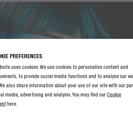
 ZNIŻKI NA
OKIE PREFERENCES
TĘPNE
bsite uses cookies. We use cookies to personalise content and
ÓWIENIE!
sements, to provide social media functions and to analyse our w
ki na to propozycja na dobry
. We also share information about your use of our site with our pa
 – ale członkostwo w Klubie
ków to również mnóstwo innych
ial media, advertising and analysis. You may find our
Cookie
.
Przeczytaj więcej tutaj
.
ent
here.