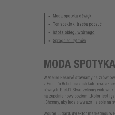
Moda spotyka dźwięk
Ten spektakl trzeba poczuć
Istota obiegu wtórnego
Spragnieni rytmów
MODA SPOTYKA
W Atelier Reservé stawiamy na zrównow
z Fresh 'n Rebel oraz ich kolorowe akce
równych. Efekt? Stworzyliśmy widowisko
na zupełnie nowy poziom. „Kolor jest ję
„Chcemy, aby ludzie wyrażali siebie na 
Wouter Lugard, dyrektor marketingu w F