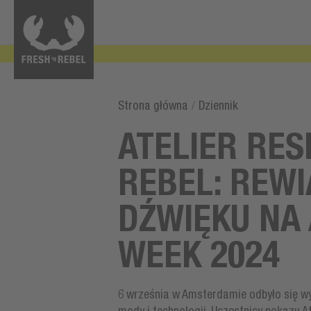
Strona główna
/
Dziennik
ATELIER RES
REBEL: REWI
DŹWIĘKU NA
WEEK 2024
6 września w Amsterdamie odbyło się wyj