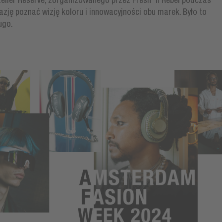
telier Reservé, zorganizowanego przez Fresh 'n Rebel podczas
zję poznać wizję koloru i innowacyjności obu marek. Było to
ugo.