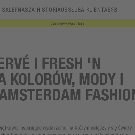
SKLEP
NASZA HISTORIA
OBSŁUGA KLIENTA
B2B
Darmowy wachlarz
Nasza historia
ERVÉ I FRESH 'N
A KOLORÓW, MODY I
 AMSTERDAM FASHIO
ątkowe, inspirujące wydarzenie, na którym połączyły się światy