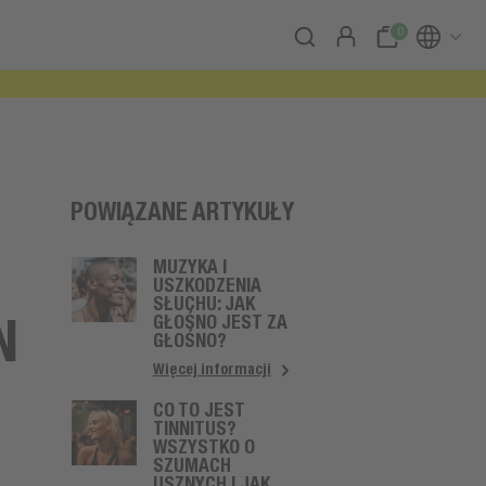
0
POWIĄZANE ARTYKUŁY
MUZYKA I
USZKODZENIA
SŁUCHU: JAK
N
GŁOŚNO JEST ZA
GŁOŚNO?
Więcej informacji
CO TO JEST
TINNITUS?
WSZYSTKO O
SZUMACH
USZNYCH I JAK