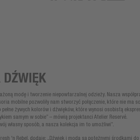
 DŹWIĘK
ażoną modę i tworzenie niepowtarzalnej odzieży. Nasza współp
soria mobilne pozwoliły nam stworzyć połączenie, które nie ma s
 pełne żywych kolorów i dźwięków, które wynosi osobistą ekspre
zykiem samym w sobie” – mówią projektanci Atelier Reservé.
swój własny sposób, a nasza kolekcja im to umożliwi”.
resh 'n Rebel, dodaje: „Dźwięk i moda są potężnymi środkami do