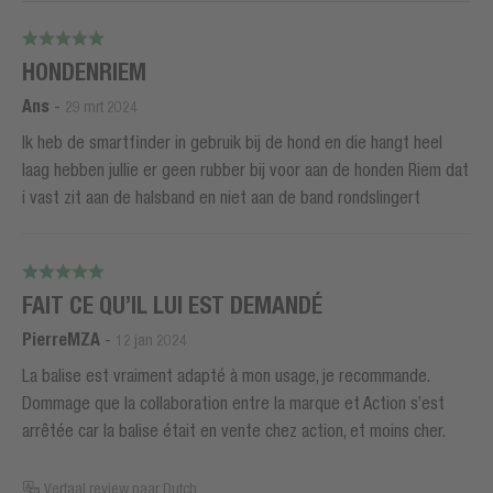
HONDENRIEM
Ans
-
29 mrt 2024
Ik heb de smartfinder in gebruik bij de hond en die hangt heel
laag hebben jullie er geen rubber bij voor aan de honden Riem dat
i vast zit aan de halsband en niet aan de band rondslingert
FAIT CE QU’IL LUI EST DEMANDÉ
PierreMZA
-
12 jan 2024
La balise est vraiment adapté à mon usage, je recommande.
Dommage que la collaboration entre la marque et Action s’est
arrêtée car la balise était en vente chez action, et moins cher.
Vertaal review naar Dutch