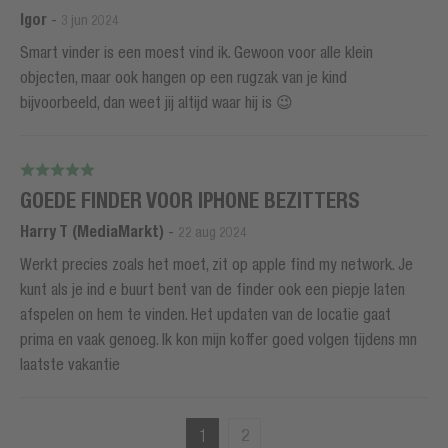
Igor
-
3 jun 2024
Smart vinder is een moest vind ik. Gewoon voor alle klein
objecten, maar ook hangen op een rugzak van je kind
bijvoorbeeld, dan weet jij altijd waar hij is 😉
GOEDE FINDER VOOR IPHONE BEZITTERS
Harry T (MediaMarkt)
-
22 aug 2024
Werkt precies zoals het moet, zit op apple find my network. Je
kunt als je ind e buurt bent van de finder ook een piepje laten
afspelen on hem te vinden. Het updaten van de locatie gaat
prima en vaak genoeg. Ik kon mijn koffer goed volgen tijdens mn
laatste vakantie
1
2