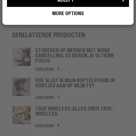
Geavanceerde gehoorbescherming oordoppen
Geavanceerde gehoorbes
€ 39,99
€ 34,99
€ 49,99
€ 44,99
MORE OPTIONS
GERELATEERDE PRODUCTEN
STUDEREN OF WERKEN MET NOISE
CANCELLING: ZO BEREIK JE ULTIEME
FOCUS
Lees meer
HOE SLUIT IK MIJN KOPTELEFOON OF
OORTJES AAN OP MIJN TV?
Lees meer
TRUE WIRELESS: ALLES OVER TRUE-
WIRELESS
Lees meer