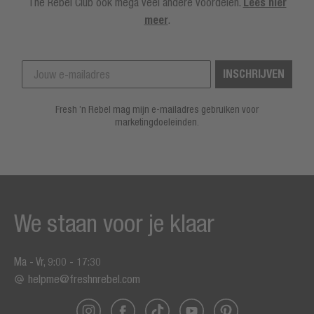
The Rebel Club ook mega veel andere voordelen.
Lees hier
meer
.
INSCHRIJVEN
Fresh ’n Rebel mag mijn e-mailadres gebruiken voor
marketingdoeleinden.
We staan voor je klaar
Ma - Vr, 9:00 - 17:30
helpme@freshnrebel.com