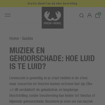
Gratis Hand Fan bij elke bestelling
0
/
Home
Guides
MUZIEK EN
GEHOORSCHADE: HOE LUID
IS TE LUID?
Livemuziek is geweldig en je staat midden in de sfeer,
maar concerten en feesten kunnen extreem luid zijn. Elke
+3 dB verdubbelt de geluidsdruk, en langdurige
blootstelling zonder bescherming kan leiden tot tinnitus of
blijvende gehoorschade. Bescherm je oren om van muziek