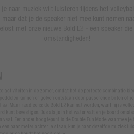
je naar muziek wilt luisteren tijdens het volleybal
, maar dat je de speaker niet mee kunt nemen naa
elost met onze nieuwe Bold L2 - een speaker die 
omstandigheden!
N
e activiteiten in de zomer, omdat het de perfecte combinatie bie
peddelen kunnen er golven ontstaan door passerende boten of je kun
d 🚤. Maar raad eens: de Bold L2 kan nat worden, want hij is volle
d kunt bevestigen. Dus als je in het water valt en je board omsl
an vast. Een ander hoogtepunt is de Double Fun Mode waarmee je 
en een paar meter achter je staan, kun je naar dezelfde muziek lu
mooier en houdt het nooit op! ☀️