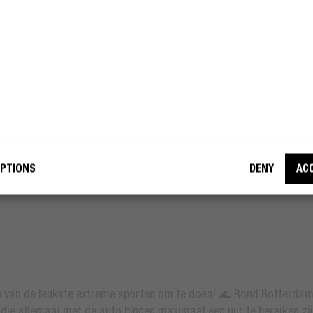
h ’n Rebel mag mijn e-mailadres
h ’n Rebel mag mijn e-mailadres
uiken voor marketingdoeleinden
uiken voor marketingdoeleinden
WORD EEN REBEL
WORD EEN REBEL
PTIONS
DENY
AC
en van de leukste extreme sporten om te doen! 🌊 Rond Rotterdam 
e allemaal met de auto binnen maximaal een uur te bereiken zijn