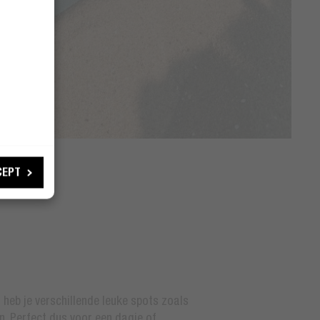
CEPT
heb je verschillende leuke spots zoals
. Perfect dus voor een dagje of