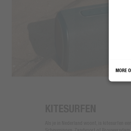
Fres
Fres
gebr
gebr
MORE O
KITESURFEN
Als je in Nederland woont, is kitesurfen e
Scheveningen, Zandvoort of Brouwersdam di