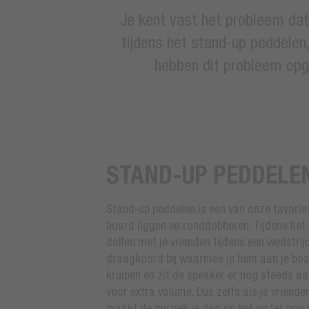
Je kent vast het probleem dat 
tijdens het stand-up peddelen
hebben dit probleem opg
STAND-UP PEDDELE
Stand-up peddelen is een van onze favoriet
board liggen en ronddobberen. Tijdens het 
dollen met je vrienden tijdens een wedstrij
draagkoord bij waarmee je hem aan je boar
kruipen en zit de speaker er nog steeds a
voor extra volume. Dus zelfs als je vriend
maakt de muziek je dag op het water nog 