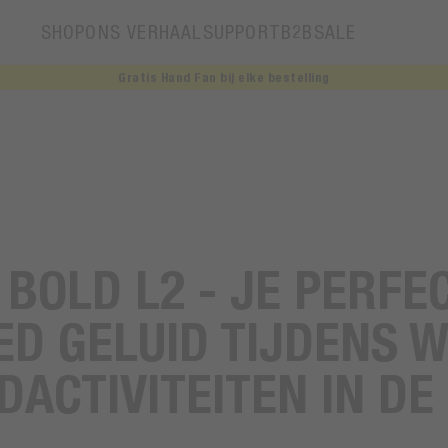
SHOP
ONS VERHAAL
SUPPORT
B2B
SALE
Gratis Hand Fan bij elke bestelling
Ons verhaal
 BOLD L2 - JE PERFE
ED GELUID TIJDENS W
DACTIVITEITEN IN DE