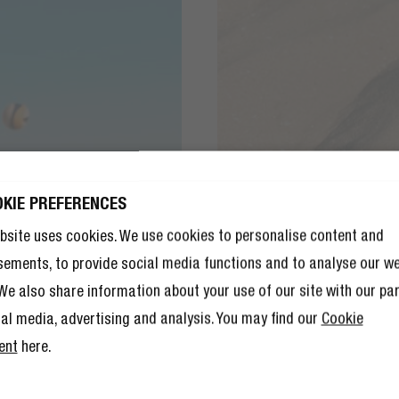
OKIE PREFERENCES
JG 10% KORTING
JG 10% KORTING
JE VOLGENDE
bsite uses cookies. We use cookies to personalise content and
JE VOLGENDE
TELLING!
sements, to provide social media functions and to analyse our w
TELLING!
10% korting nog niet genoeg is,
. We also share information about your use of our site with our pa
10% korting nog niet genoeg is,
 lid worden van The Rebel Club ook
 lid worden van The Rebel Club ook
l andere voordelen.
Lees hier meer
.
ial media, advertising and analysis. You may find our
Cookie
l andere voordelen.
Lees hier meer
.
ent
here.