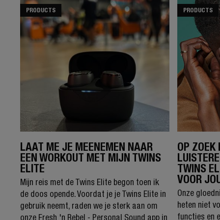
PRODUCTS
PRODUCTS
LAAT ME JE MEENEMEN NAAR
OP ZOEK 
EEN WORKOUT MET MIJN TWINS
LUISTERE
ELITE
TWINS EL
VOOR JO
Mijn reis met de Twins Elite begon toen ik
Onze gloedni
de doos opende. Voordat je je Twins Elite in
heten niet vo
gebruik neemt, raden we je sterk aan om
functies en 
onze Fresh 'n Rebel - Personal Sound app in