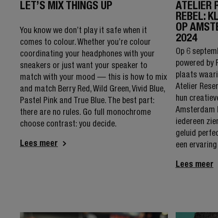
LET’S MIX THINGS UP
ATELIER 
REBEL: K
OP AMST
You know we don’t play it safe when it
2024
comes to colour. Whether you’re colour
Op 6 septem
coordinating your headphones with your
powered by F
sneakers or just want your speaker to
plaats waar
match with your mood — this is how to mix
Atelier Rese
and match Berry Red, Wild Green, Vivid Blue,
hun creatie
Pastel Pink and True Blue. The best part:
Amsterdam F
there are no rules. Go full monochrome
iedereen zien
choose contrast: you decide.
geluid perfe
Lees meer
een ervarin
Lees meer