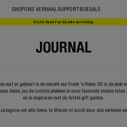
SHOP
ONS VERHAAL
SUPPORT
B2B
SALE
Gratis Hand Fan bij elke bestelling
Ons verhaal
Ambassadors
JOURNAL
elen wat er gebeurt in de wereld van Fresh 'n Rebel. Dit is de ple
sses delen, jou de coolste plekken in onze favoriete steden laten
en je inspireren met de tofste gift guides.
categorie om alle items te filteren of scroll door alle verhalen en 