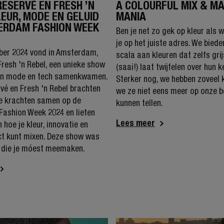
RESERVÉ EN FRESH ’N
A COLOURFUL MIX & M
LEUR, MODE EN GELUID
MANIA
ERDAM FASHION WEEK
Ben je net zo gek op kleur als w
je op het juiste adres. We bied
ber 2024 vond in Amsterdam,
scala aan kleuren dat zelfs gri
resh 'n Rebel, een unieke show
(saai!) laat twijfelen over hun k
in mode en tech samenkwamen.
Sterker nog, we hebben zoveel 
rvé en Fresh 'n Rebel brachten
we ze niet eens meer op onze 
ve krachten samen op de
kunnen tellen.
ashion Week 2024 en lieten
Lees meer
 hoe je kleur, innovatie en
ct kunt mixen. Deze show was
g die je móest meemaken.