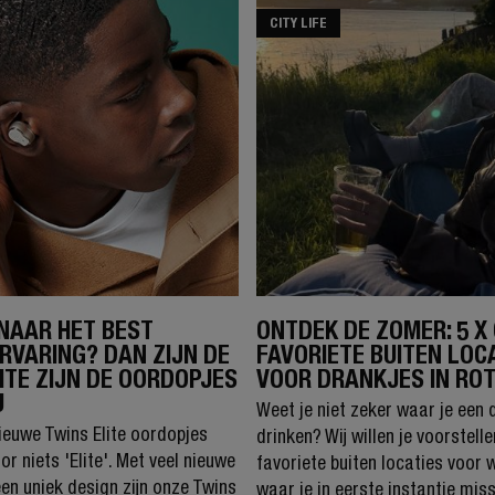
CITY LIFE
NAAR HET BEST
ONTDEK DE ZOMER: 5 X
RVARING? DAN ZIJN DE
FAVORIETE BUITEN LOC
ITE ZIJN DE OORDOPJES
VOOR DRANKJES IN RO
U
Weet je niet zeker waar je een 
euwe Twins Elite oordopjes
drinken? Wij willen je voorstell
or niets 'Elite'. Met veel nieuwe
favoriete buiten locaties voor 
een uniek design zijn onze Twins
waar je in eerste instantie miss