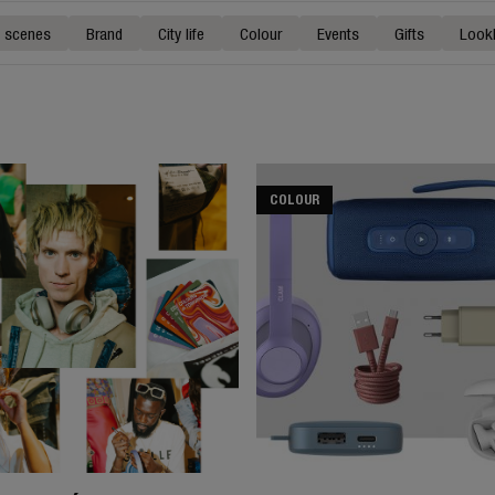
e scenes
Brand
City life
Colour
Events
Gifts
Look
COLOUR