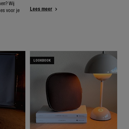
men? Wij
Lees meer
es voor je
LOOKBOOK