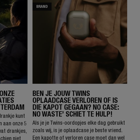
BRAND
 ONZE
BEN JE JOUW TWINS
ATIES
OPLAADCASE VERLOREN OF IS
TTERDAM
DIE KAPOT GEGAAN? NO CASE:
NO WASTE’ SCHIET TE HULP!
drankje kunt
Als je je Twins-oordopjes elke dag gebruikt
en aan onze 5
zoals wij, is je oplaadcase je beste vriend.
wat drankjes,
Een kapotte of verloren case moet dan wel
chien niet