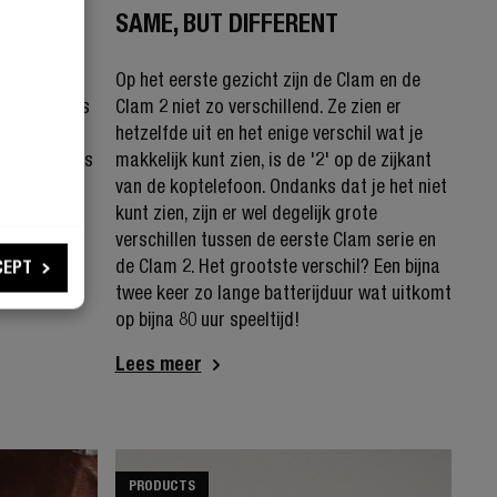
SAME, BUT DIFFERENT
 verschil
Op het eerste gezicht zijn de Clam en de
 Twins 3+ is
Clam 2 niet zo verschillend. Ze zien er
wins 3 en
hetzelfde uit en het enige verschil wat je
ck. De Twins
makkelijk kunt zien, is de '2' op de zijkant
ar je van
van de koptelefoon. Ondanks dat je het niet
pluspunten.
kunt zien, zijn er wel degelijk grote
verschillen tussen de eerste Clam serie en
de Clam 2. Het grootste verschil? Een bijna
CEPT
twee keer zo lange batterijduur wat uitkomt
op bijna 80 uur speeltijd!
Lees meer
PRODUCTS