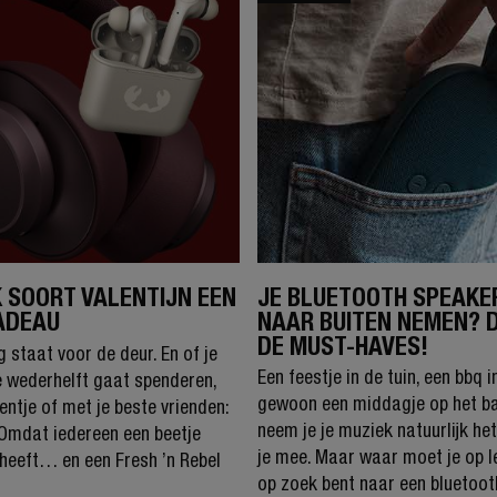
 SOORT VALENTIJN EEN
JE BLUETOOTH SPEAKE
ADEAU
NAAR BUITEN NEMEN? D
DE MUST-HAVES!
g staat voor de deur. En of je
Een feestje in de tuin, een bbq i
e wederhelft gaat spenderen,
gewoon een middagje op het ba
eentje of met je beste vrienden:
neem je je muziek natuurlijk het
Omdat iedereen een beetje
je mee. Maar waar moet je op le
 heeft… en een Fresh ’n Rebel
op zoek bent naar een bluetoo