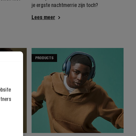
je ergste nachtmerrie zijn toch?
Lees meer
PRODUCTS
ebsite
rtners