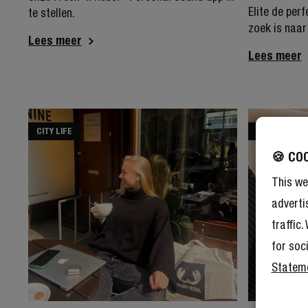
Elite de per
te stellen.
zoek is naar
Lees meer
Lees meer
CITY LIFE
PRODUCTS
🍪 CO
This we
adverti
traffic
for soc
Statem