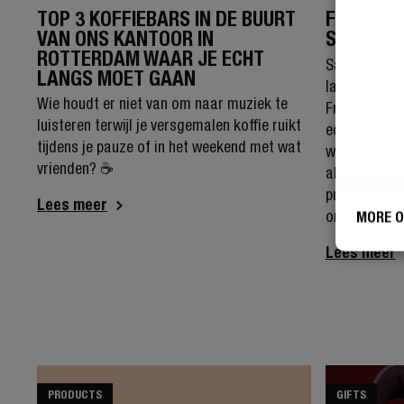
TOP 3 KOFFIEBARS IN DE BUURT
FRESH 'N
VAN ONS KANTOOR IN
SOUND AP
ROTTERDAM WAAR JE ECHT
Samen met o
LANGS MOET GAAN
lanceren we 
Wie houdt er niet van om naar muziek te
Fresh 'n Reb
luisteren terwijl je versgemalen koffie ruikt
een Clam Eli
tijdens je pauze of in het weekend met wat
waarschijnli
vrienden? ☕
als je een gr
product rang
Lees meer
onbekend ter
MORE O
Lees meer
PRODUCTS
GIFTS