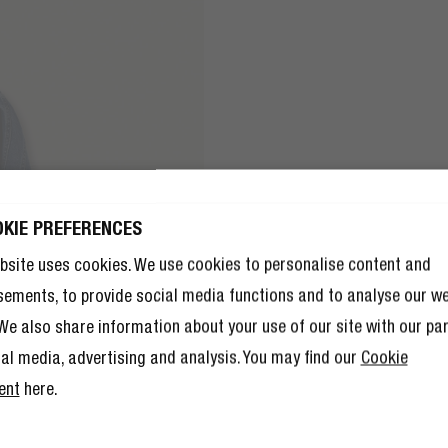
DENIM JUM
OKIE PREFERENCES
JG 10% KORTING
JG 10% KORTING
Rock de blauwe look met
JE VOLGENDE
bsite uses cookies. We use cookies to personalise content and
JE VOLGENDE
TELLING!
sements, to provide social media functions and to analyse our w
Shop bij Mango
TELLING!
10% korting nog niet genoeg is,
. We also share information about your use of our site with our pa
10% korting nog niet genoeg is,
 lid worden van The Rebel Club ook
 lid worden van The Rebel Club ook
l andere voordelen.
Lees hier meer
.
ial media, advertising and analysis. You may find our
Cookie
l andere voordelen.
Lees hier meer
.
ent
here.