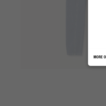
Fres
Fres
gebr
gebr
MORE O