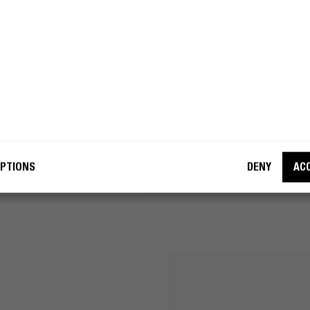
h ’n Rebel mag mijn e-mailadres
h ’n Rebel mag mijn e-mailadres
uiken voor marketingdoeleinden
uiken voor marketingdoeleinden
WORD EEN REBEL
WORD EEN REBEL
PTIONS
DENY
AC