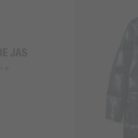
DE JAS
ic 🛸