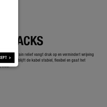
 STRONG
 CRACKS
uigbare strain relief vangt druk op en vermindert wrijving
CEPT
nnector. Zo blijft de kabel stabiel, flexibel en gaat het
g mee.