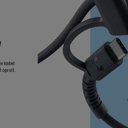
W
de kabel
f oprolt.