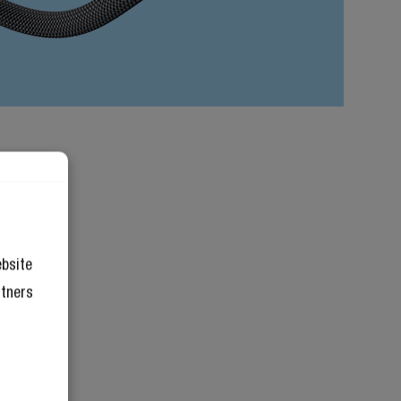
ebsite
rtners