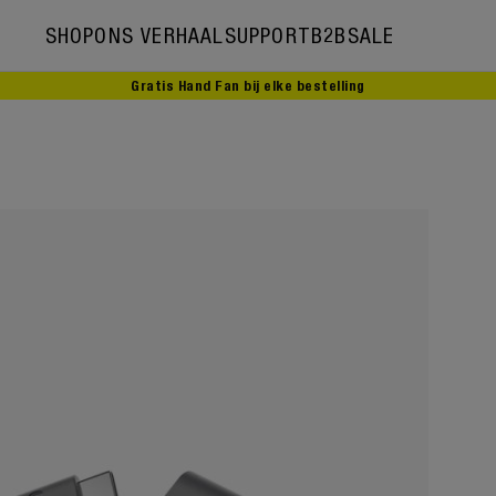
SHOP
ONS VERHAAL
SUPPORT
B2B
SALE
Gratis Hand Fan bij elke bestelling
Ons verhaal
Ambassadors