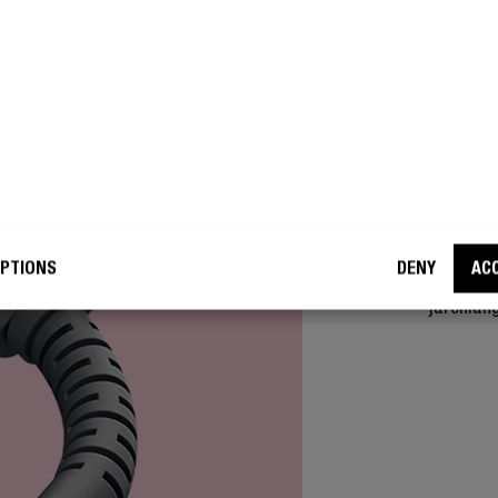
SUPER
NO
De 360° b
PTIONS
DENY
AC
bij de co
jarenlan