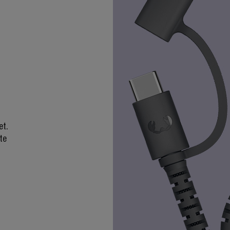
et.
te