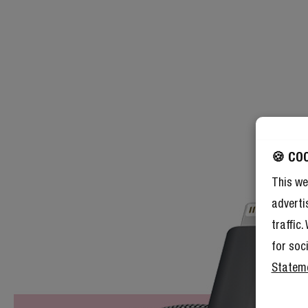
🍪 CO
This we
adverti
traffic
for soc
Statem