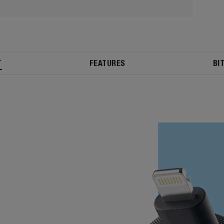
T
FEATURES
BI