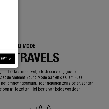
NT SOUND MODE
FE TRAVELS
CEPT
in de stad, maar wil je toch een veilig gevoel in het
 Zet de Ambient Sound Mode aan en de Clam Fuse
t het omgevingsgeluid. Hoor geluiden zelfs beter, zonder
efoon af te zetten. Het beste van beide werelden!