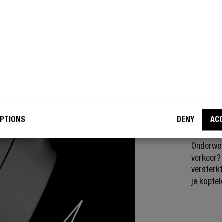
AMBIE
SA
PTIONS
DENY
AC
Onderweg 
verkeer?
versterk
je koptel