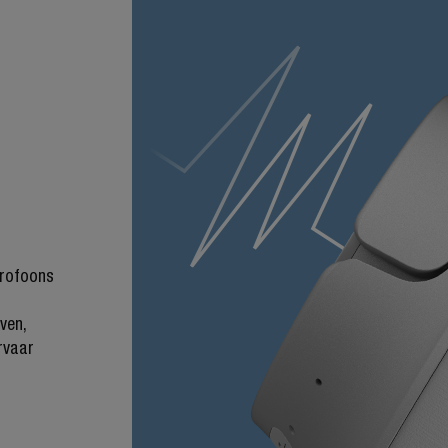
crofoons
ven,
ervaar