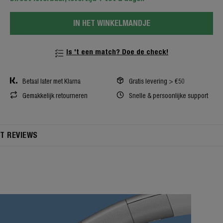
IN HET WINKELMANDJE
Is 't een match? Doe de check!
Betaal later met Klarna
Gratis levering > €50
Gemakkelijk retourneren
Snelle & persoonlijke support
T REVIEWS