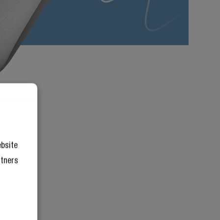
ebsite
rtners