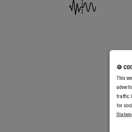
🍪 CO
This we
adverti
traffic
for soc
Statem