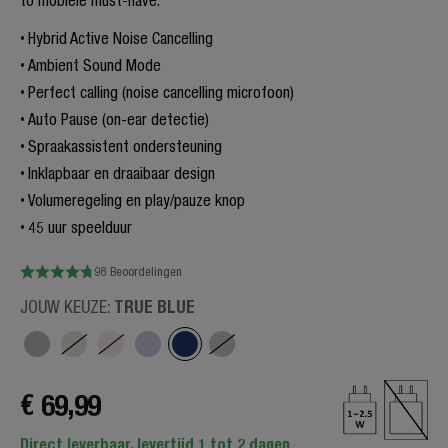
to mobiele must-have.
Hybrid Active Noise Cancelling
Ambient Sound Mode
Perfect calling (noise cancelling microfoon)
Auto Pause (on-ear detectie)
Spraakassistent ondersteuning
Inklapbaar en draaibaar design
Volumeregeling en play/pauze knop
45 uur speelduur
98 Beoordelingen
TRUE BLUE
JOUW KEUZE:
€ 69,99
Direct leverbaar, levertijd 1 tot 2 dagen