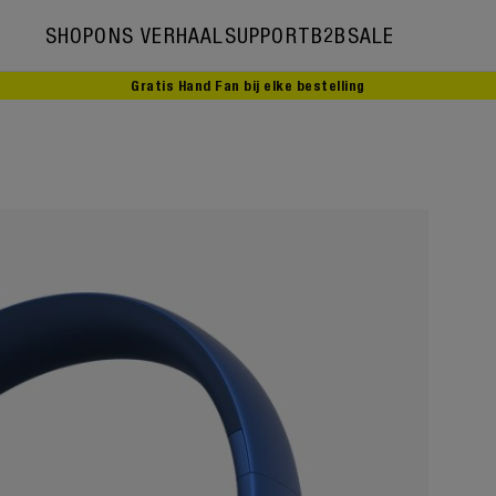
SHOP
ONS VERHAAL
SUPPORT
B2B
SALE
Gratis Hand Fan bij elke bestelling
Ons verhaal