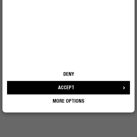
DUAL ENC MICROPHONES
PERFECT CALLING
Nooit meer schreeuwen over verkeer of
achtergrondgeluid. De Clam Ace 2 heeft twee
Environmental Noise Cancelling microfoons die focussen
op je stem en storende geluiden wegfilteren. Zo blijven
je gesprekken helder, waar je ook bent.
DENY
ACCEPT
MORE OPTIONS