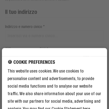
Il tuo indirizzo
Indirizzo e numero civico *
CAP
Città*
OTTIENI IL 10% DI
🍪 COOKIE PREFERENCES
SCONTO SUL TUO
This website uses cookies. We use cookies to
Complemento indirizzo 1
PROSSIMO ORDINE!
personalise content and advertisements, to provide
E come se il 10% di sconto non bastasse,
social media functions and to analyse our website
diventare un membro del Rebel Club
significa godere anche di tantissimi altri
traffic. We also share information about your use of our
Paese*
vantaggi.
Trova ulteriori informazioni qui
.
site with our partners for social media, advertising and
analysis. You may find our
Cookie Statement
here.