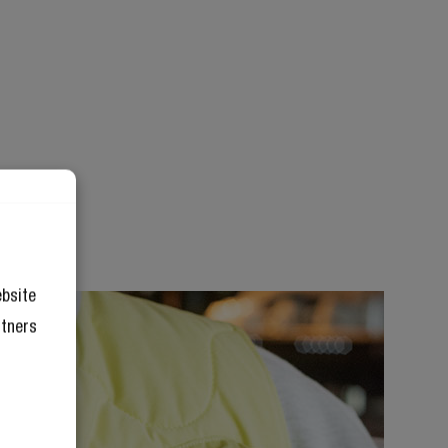
ebsite
rtners