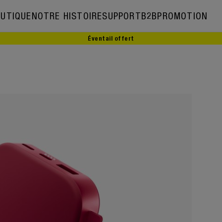
UTIQUE
NOTRE HISTOIRE
SUPPORT
B2B
PROMOTION
Éventail offert
Notre histoire
Ambassadeurs