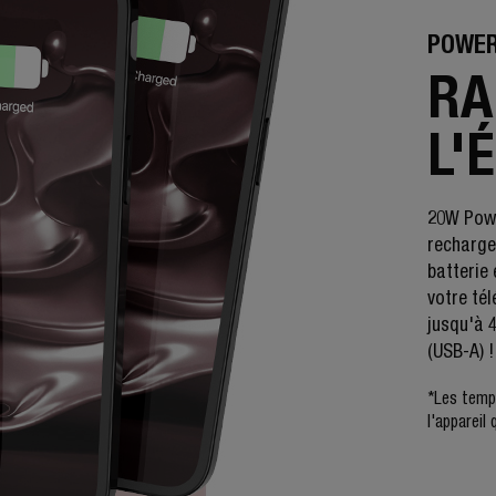
POWER
RA
L'
20W Powe
rechargez
batterie
votre té
jusqu'à 
(USB-A) !
*Les temps
l'appareil