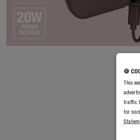
🍪 CO
This we
adverti
traffic
for soc
Statem