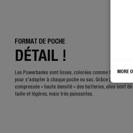
FORMAT DE POCHE
DÉTAIL !
MORE O
Les Powerbanks sont lisses, colorées comme toujours et
pour s'adapter à chaque poche ou sac. Grâce à la techno
compressée « haute densité » des batteries, elles sont de 
taille et légères, mais très puissantes.