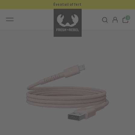
Éventail offert
0