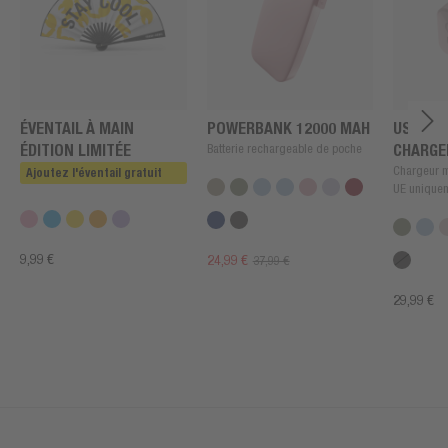
ÉVENTAIL À MAIN
POWERBANK 12000 MAH
USB + U
ÉDITION LIMITÉE
Batterie rechargeable de poche
CHARGE
Chargeur m
Ajoutez l'éventail gratuit
UE unique
9,99 €
24,99 €
37,99 €
29,99 €