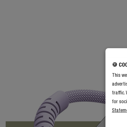
🍪 CO
This we
adverti
traffic
for soc
Statem