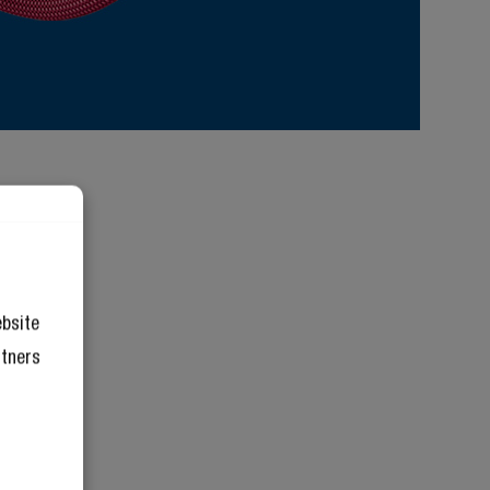
ebsite
rtners