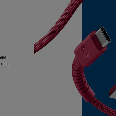
iene
rolles.