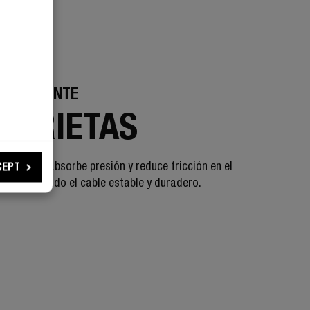
 RESISTENTE
N GRIETAS
n de 360° absorbe presión y reduce fricción en el
CEPT
, manteniendo el cable estable y duradero.