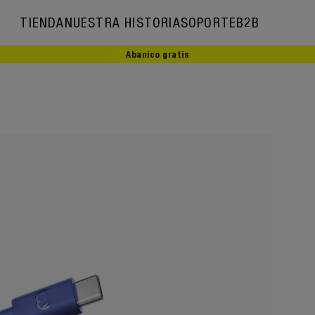
TIENDA
NUESTRA HISTORIA
SOPORTE
B2B
Abanico gratis
Nuestra historia
Embajadores