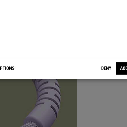
SÚPER
SI
La tensió
PTIONS
DENY
AC
conector