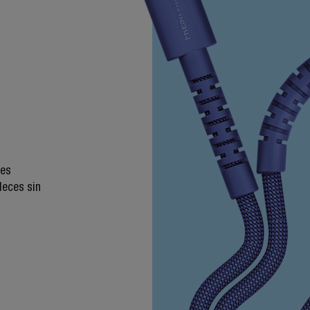
les
leces sin