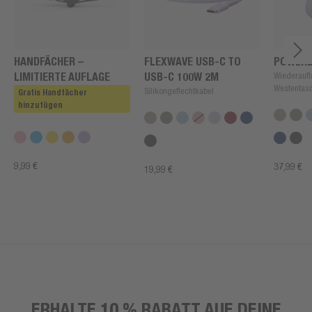
HANDFÄCHER –
FLEXWAVE USB-C TO
POWERB
LIMITIERTE AUFLAGE
USB-C 100W 2M
Wiederaufl
Westentas
Silikongeflechtkabel
Gratis Handfächer
hinzufügen
9,99 €
37,99 €
19,99 €
ERHALTE 10 % RABATT AUF DEINE