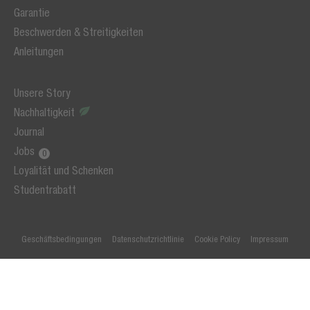
Garantie
Beschwerden & Streitigkeiten
Anleitungen
Unsere Story
Nachhaltigkeit
Journal
Jobs
Loyalität und Schenken
Studentrabatt
Geschäftsbedingungen
Datenschutzrichtlinie
Cookie Policy
Impressum
© 2026 Fresh 'n Rebel