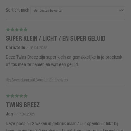
Sortiert nach
SUPER KLEIN / LICHT / EN SUPER GELUID
Christelle
-
16.04.2025
Deze Twins Breez zijn super klein en gemakkelijke in je broekzak
of tas mee te nemen en wat een geluid.
Bewertung auf German übersetzen
TWINS BREEZ
Jan
-
17.04.2025
Deze pods nu 2 weken in gebruik maar 7 uur speelduur lukt bij
lange na niet max 3 uur dus valt echt tegen het geluid is wel oké