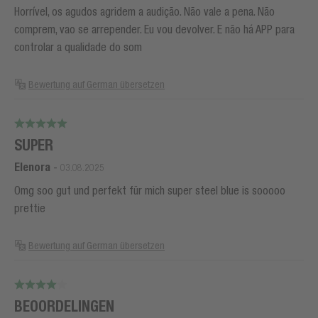
Horrível, os agudos agridem a audição. Não vale a pena. Não
comprem, vao se arrepender. Eu vou devolver. E não há APP para
controlar a qualidade do som
Bewertung auf German übersetzen
SUPER
Elenora
-
03.08.2025
Omg soo gut und perfekt für mich super steel blue is sooooo
prettie
Bewertung auf German übersetzen
BEOORDELINGEN