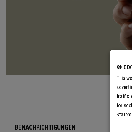
🍪 CO
This we
adverti
traffic
for soc
Statem
BENACHRICHTIGUNGEN