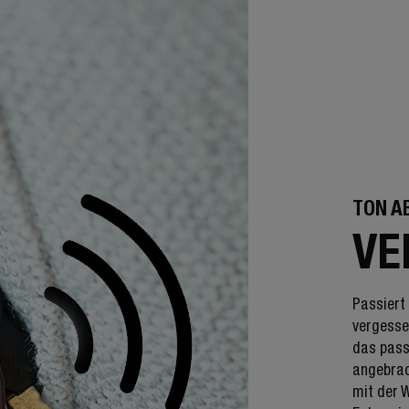
TON A
VE
Passiert 
vergesse
das pass
angebrach
mit der 