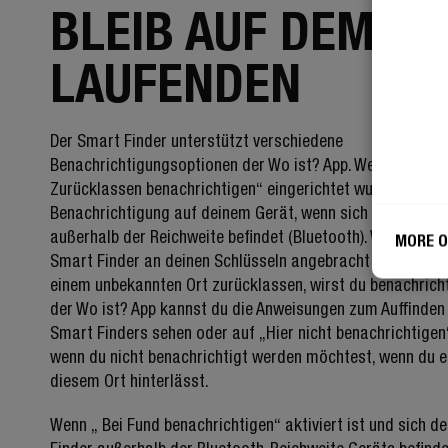
BLEIB AUF DEM
LAUFENDEN
Der Smart Finder unterstützt verschiedene
Benachrichtigungsoptionen der Wo ist? App. Wenn „Beim
Zurücklassen benachrichtigen“ eingerichtet wurde, erhalt
Benachrichtigung auf deinem Gerät, wenn sich dein Smart
außerhalb der Reichweite befindet (Bluetooth). Wenn du ei
MORE O
Smart Finder an deinen Schlüsseln angebracht haben und
einem unbekannten Ort zurücklassen, wirst du benachrichti
der Wo ist? App kannst du die Anweisungen zum Auffinden
Smart Finders sehen oder auf „Hier nicht benachrichtigen“
wenn du nicht benachrichtigt werden möchtest, wenn du 
diesem Ort hinterlässt.
Wenn „ Bei Fund benachrichtigen“ aktiviert ist und sich d