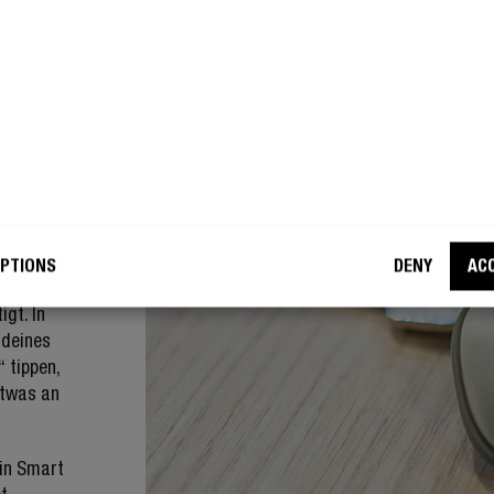
e eine
 Finder
nen
PTIONS
DENY
AC
 diese an
gt. In
 deines
 tippen,
etwas an
ein Smart