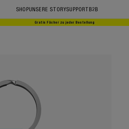
SHOP
UNSERE STORY
SUPPORT
B2B
Gratis Fächer zu jeder Bestellung
Unsere Story
Botschafter