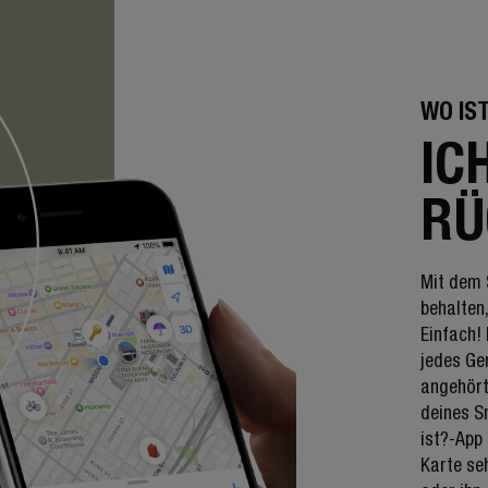
WO IS
IC
RÜ
Mit dem 
behalten
Einfach!
jedes Ge
angehört
deines S
ist?-App
Karte se