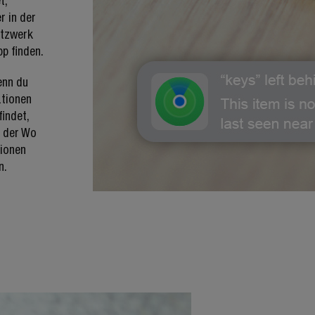
t,
r in der
etzwerk
pp finden.
enn du
ationen
findet,
n der Wo
tionen
n.