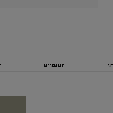
T
MERKMALE
BI