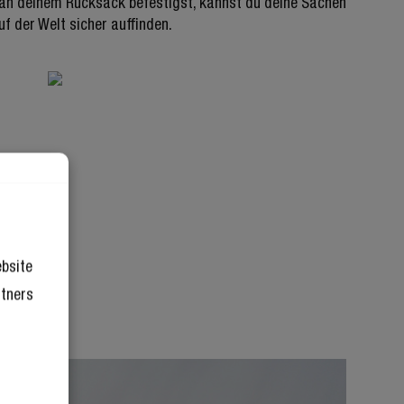
 an deinem Rucksack befestigst, kannst du deine Sachen
uf der Welt sicher auffinden.
ebsite
rtners