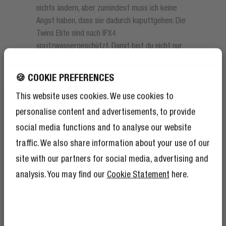
nichts ändern, aber zumindest muss ich keine
Angst haben, dass sie dadurch kaputtgehen. Die
Twins Elite sind nach IPX4
spritzwassergeschützt. Damit bist du nicht nur
gegen Spritzwasser wie Regen, sondern vor
allem auch gegen Schweiß geschützt. Übrigens:
🍪 COOKIE PREFERENCES
du erhältst mit den Twins Elite auch zwei
This website uses cookies. We use cookies to
weitere Größen von Silikon-Ohrstöpseln für die
perfekte Passform. So kannst du sicherstellen,
personalise content and advertisements, to provide
dass deine Twins Elite auch bei einem
social media functions and to analyse our website
energiegeladenen Workout in Ihren Ohren
traffic. We also share information about your use of our
bleiben.
site with our partners for social media, advertising and
ERHALTE 10 %
analysis. You may find our
Cookie Statement
here.
RABATT AUF DEINE
WEITERE ORDER!
Und als ob 10 % Rabatt nicht schon genug
wären, bekommst du als Mitglied des Rebel