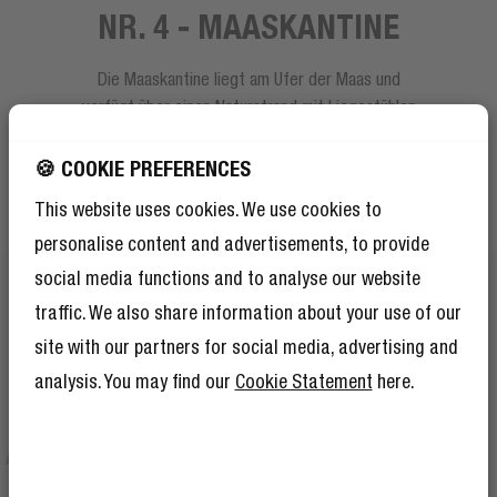
NR. 4 - MAASKANTINE
Die Maaskantine liegt am Ufer der Maas und
verfügt über einen Naturstrand mit Liegestühlen
und Bänken entlang des Wassers. Obwohl die
Maaskantine in der Nähe des Stadtzentrums liegt,
🍪 COOKIE PREFERENCES
ist es viel ruhiger, und man hat einen herrlichen
This website uses cookies. We use cookies to
Blick aufs Wasser. Da die Erasmus-Universität und
personalise content and advertisements, to provide
das beliebte Viertel Kralingen ganz in der Nähe
liegen, ist die Maaskantine bei Studenten sehr
social media functions and to analyse our website
beliebt. Es werden Grillgerichte, leckeres Bier und
traffic. We also share information about your use of our
Cocktails angeboten 🍔🍻. Das Highlight im Juni ist
site with our partners for social media, advertising and
das Maas Open Air, ein Festival für elektronische
analysis. You may find our
Cookie Statement
here.
Musik am Flussufer während des Tages. Die beste
Gelegenheit, den Sommer zu beginnen!
ERHALTE 10 %
RABATT AUF DEINE