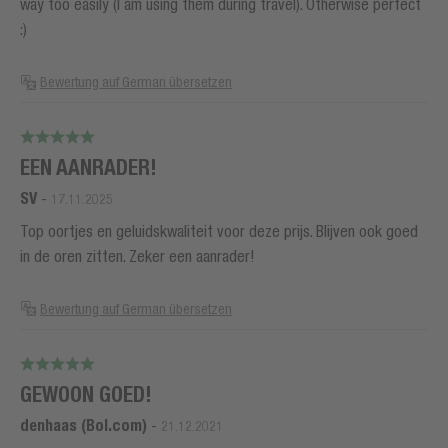
way too easily (I am using them during travel). Otherwise perfect
:)
Bewertung auf German übersetzen
EEN AANRADER!
SV
-
17.11.2025
Top oortjes en geluidskwaliteit voor deze prijs. Blijven ook goed
in de oren zitten. Zeker een aanrader!
Bewertung auf German übersetzen
GEWOON GOED!
denhaas (Bol.com)
-
21.12.2021