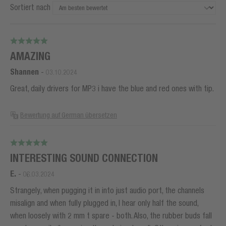
Sortiert nach
AMAZING
Shannen
-
03.10.2024
Great, daily drivers for MP3 i have the blue and red ones with tip.
Bewertung auf German übersetzen
INTERESTING SOUND CONNECTION
E.
-
06.03.2024
Strangely, when pugging it in into just audio port, the channels
misalign and when fully plugged in, I hear only half the sound,
when loosely with 2 mm t spare - both. Also, the rubber buds fall