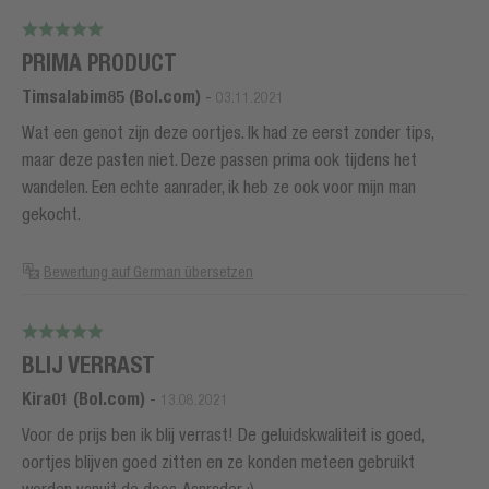
PRIMA PRODUCT
Timsalabim85 (Bol.com)
-
03.11.2021
Wat een genot zijn deze oortjes. Ik had ze eerst zonder tips,
maar deze pasten niet. Deze passen prima ook tijdens het
wandelen. Een echte aanrader, ik heb ze ook voor mijn man
gekocht.
Bewertung auf German übersetzen
BLIJ VERRAST
Kira01 (Bol.com)
-
13.08.2021
Voor de prijs ben ik blij verrast! De geluidskwaliteit is goed,
oortjes blijven goed zitten en ze konden meteen gebruikt
worden vanuit de doos. Aanrader :)