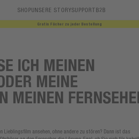
SHOP
UNSERE STORY
SUPPORT
B2B
Gratis Fächer zu jeder Bestellung
Unsere Story
Botschafter
E ICH MEINEN K
ER MEINE O
 MEINEN FERNSEHER 
en Lieblingsfilm ansehen, ohne andere zu stören? Dann ist das