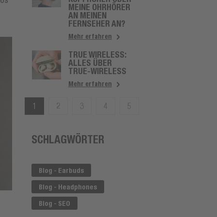
los
EINE OHRHÖRER A
N MEINEN F
ERNSEHER AN?
Mehr erfahren
TRUE WIRELESS:
ALLES ÜBER
TRUE-WIRELESS
Mehr erfahren
1
2
3
4
5
SCHLAGWÖRTER
Blog - Earbuds
Blog - Headphones
Blog - SEO