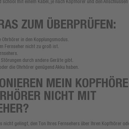
d school mit einem Kabel, je nach Kopfhörer und den Anschlüssen
RAS ZUM ÜBERPRÜFEN:
re Ohrhörer in den Kopplungsmodus.
um Fernseher nicht zu groß ist.
ernsehers.
r Störungen durch andere Geräte gibt.
r oder die Ohrhörer genügend Akku haben.
ONIEREN MEIN KOPFHÖR
RHÖRER NICHT MIT
EHER?
nicht gelingt, den Ton Ihres Fernsehers über Ihren Kopfhörer od