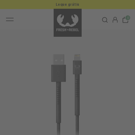
Leque grátis
0