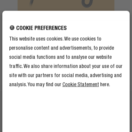
MISTURA E COMBINA
🍪 COOKIE PREFERENCES
VIVE A CORES
This website uses cookies. We use cookies to
personalise content and advertisements, to provide
Escolhe a tua cor favorita e mistura ou combina o teu
social media functions and to analyse our website
cabo com os nossos auscultadores, auriculares,
traffic. We also share information about your use of our
altifalantes e Powerbanks. Completa o teu conjunto de
artigos essenciais móveis e vive a cores.
site with our partners for social media, advertising and
analysis. You may find our
Cookie Statement
here.
RECEBE 10% DE
DESCONTO NA TUA
PRÓXIMO ENCOMENDA!