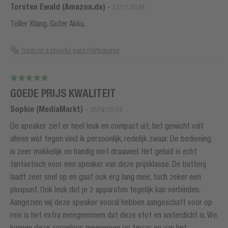
Torsten Ewald (Amazon.de)
-
23/11/2024
Toller Klang. Guter Akku.
Traduzir a revisão para Portuguese
GOEDE PRIJS KWALITEIT
Sophie (MediaMarkt)
-
28/06/2024
De speaker ziet er heel leuk en compact uit; het gewicht valt
alleen wat tegen vind ik persoonlijk, redelijk zwaar. De bediening
is zeer makkelijk en handig met draaiwiel. Het geluid is echt
fantastisch voor een speaker van deze prijsklasse. De batterij
laadt zeer snel op en gaat ook erg lang mee, toch zeker een
pluspunt. Ook leuk dat je 2 apparaten tegelijk kan verbinden.
Aangezien wij deze speaker vooral hebben aangeschaft voor op
reis is het extra meegenomen dat deze stof en waterdicht is. We
kunnen deze zorgeloos meenemen op terras en aan het