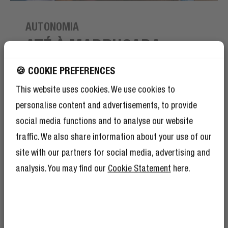
AUTONOMIA
ATÉ À MADRUGADA
🍪 COOKIE PREFERENCES
A noite é uma criança! Com 24 horas de reprodução,
podes dançar até ao nascer do sol. Verifica o estado da
This website uses cookies. We use cookies to
bateria através do indicador LED situado na parte
personalise content and advertisements, to provide
superior do altifalante. Hora de carregar o teu Bold M2?
social media functions and to analyse our website
Bastam 3 horas de carga para o carregar inteiramente!
traffic. We also share information about your use of our
site with our partners for social media, advertising and
analysis. You may find our
Cookie Statement
here.