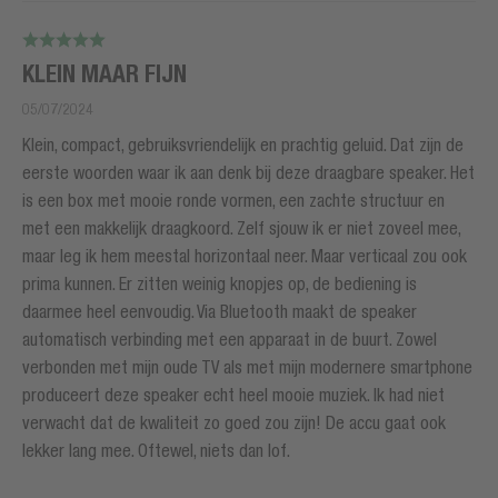
KLEIN MAAR FIJN
05/07/2024
Klein, compact, gebruiksvriendelijk en prachtig geluid. Dat zijn de
eerste woorden waar ik aan denk bij deze draagbare speaker. Het
is een box met mooie ronde vormen, een zachte structuur en
met een makkelijk draagkoord. Zelf sjouw ik er niet zoveel mee,
maar leg ik hem meestal horizontaal neer. Maar verticaal zou ook
prima kunnen. Er zitten weinig knopjes op, de bediening is
daarmee heel eenvoudig. Via Bluetooth maakt de speaker
automatisch verbinding met een apparaat in de buurt. Zowel
verbonden met mijn oude TV als met mijn modernere smartphone
produceert deze speaker echt heel mooie muziek. Ik had niet
verwacht dat de kwaliteit zo goed zou zijn! De accu gaat ook
lekker lang mee. Oftewel, niets dan lof.