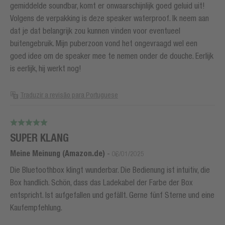
gemiddelde soundbar, komt er onwaarschijnlijk goed geluid uit!
Volgens de verpakking is deze speaker waterproof. Ik neem aan
dat je dat belangrijk zou kunnen vinden voor eventueel
buitengebruik. Mijn puberzoon vond het ongevraagd wel een
goed idee om de speaker mee te nemen onder de douche. Eerlijk
is eerlijk, hij werkt nog!
Traduzir a revisão para Portuguese
SUPER KLANG
Meine Meinung (Amazon.de)
-
06/01/2025
Die Bluetoothbox klingt wunderbar. Die Bedienung ist intuitiv, die
Box handlich. Schön, dass das Ladekabel der Farbe der Box
entspricht. Ist aufgefallen und gefällt. Gerne fünf Sterne und eine
Kaufempfehlung.