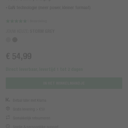
GaN technologie (meer power, kleiner formaat)
1 Beoordeling
JOUW KEUZE:
STORM GREY
€ 54,99
Direct leverbaar, levertijd 1 tot 2 dagen
IN HET WINKELMANDJE
Betaal later met Klarna
Gratis levering > €50
Gemakkelijk retourneren
Snelle & persoonlijke support