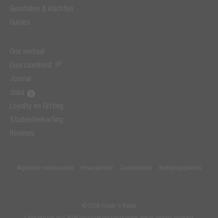
Geschillen & klachten
Guides
Ons verhaal
Duurzaamheid
Journal
Jobs
Loyalty en Gifting
Studentenkorting
Reviews
Algemene voorwaarden
Privacybeleid
Cookiebeleid
Bedrijfsgegevens
© 2026 Fresh 'n Rebel
* Alle prijzen incl. BTW exclusief verzendkosten, tenzij anders vermeld.