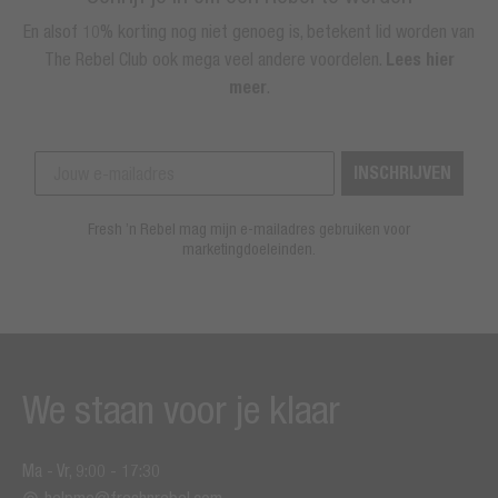
En alsof 10% korting nog niet genoeg is, betekent lid worden van
The Rebel Club ook mega veel andere voordelen.
Lees hier
meer
.
INSCHRIJVEN
Fresh ’n Rebel mag mijn e-mailadres gebruiken voor
marketingdoeleinden.
We staan voor je klaar
Ma - Vr, 9:00 - 17:30
helpme@freshnrebel.com