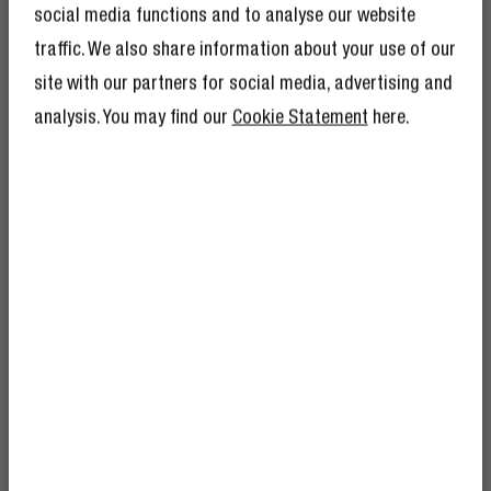
social media functions and to analyse our website
traffic. We also share information about your use of our
site with our partners for social media, advertising and
analysis. You may find our
Cookie Statement
here.
KRIJG 10% KORTING
KRIJG 10% KORTING
OP JE VOLGENDE
OP JE VOLGENDE
BESTELLING!
BESTELLING!
En alsof 10% korting nog niet genoeg is,
En alsof 10% korting nog niet genoeg is,
betekent lid worden van The Rebel Club ook
betekent lid worden van The Rebel Club ook
mega veel andere voordelen.
Lees hier meer
.
mega veel andere voordelen.
Lees hier meer
.
MIX & MATCH
CHOOSE YOUR COLOUR