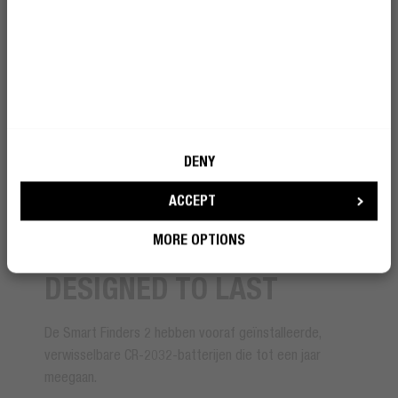
DENY
ACCEPT
MORE OPTIONS
REPLACEABLE BATTERY
DESIGNED TO LAST
De Smart Finders 2 hebben vooraf geïnstalleerde,
verwisselbare CR-2032-batterijen die tot een jaar
meegaan.