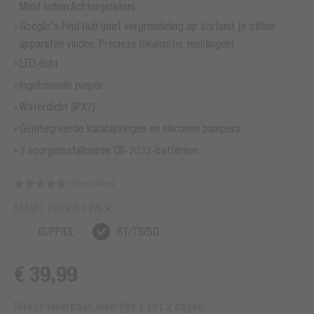
Meld Indien Achtergelaten)
Google's Find Hub (met vergrendeling op afstand, je offline
apparaten vinden, Precieze lokalisatie, meldingen)
LED-licht
Ingebouwde pieper
Waterdicht (IPX7)
Geïntegreerde karabijnringen en siliconen bumpers
3 voorgeïnstalleerde CR-2032-batterijen
1 Beoordeling
SMART FINDER 3 PACK:
IG/PP/DL
RT/TB/SG
€ 39,99
Direct leverbaar, levertijd 1 tot 2 dagen