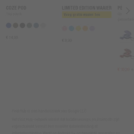
COZE POD
LIMITED EDITION WAAIER
PEARLS
Tiny pouch
Geavancee
Voeg gratis waaier toe
gehoorbes
€ 14,99
€ 9,99
€ 39,99
€
Find Hub is een handelsmerk van Google LLC.
Het Find Hub-netwerk vereist dat locatieservices en Bluetooth zijn
ingeschakeld. Vereist een mobiele dataverbinding of
internetverbinding. Werkt op Android 9+ op bepaalde apparaten en