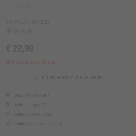
Met Tip
JOUW KEUZE:
ICE GREY
€ 22,99
Niet langer beschikbaar
Is 't een match? Doe de check!
Betaal later met Klarna
Gratis levering > €50
Gemakkelijk retourneren
Snelle & persoonlijke support