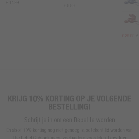
€ 14,99
€ 9,99
€ 39,99
€
KRIJG 10% KORTING OP JE VOLGENDE
BESTELLING!
Schrijf je in om een Rebel te worden
En alsof 10% korting nog niet genoeg is, betekent lid worden van
The Rebel Club ook mega veel andere voordelen.
Lees hier