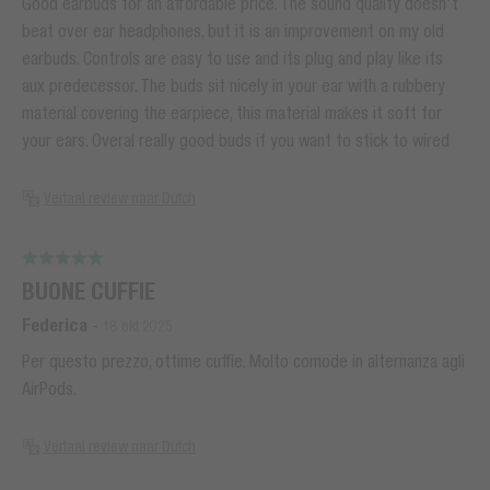
Good earbuds for an affordable price. The sound quality doesn't
beat over ear headphones, but it is an improvement on my old
earbuds. Controls are easy to use and its plug and play like its
aux predecessor. The buds sit nicely in your ear with a rubbery
material covering the earpiece, this material makes it soft for
your ears. Overal really good buds if you want to stick to wired
Vertaal review naar Dutch
BUONE CUFFIE
Federica
-
18 okt 2025
Per questo prezzo, ottime cuffie. Molto comode in alternanza agli
AirPods.
Vertaal review naar Dutch