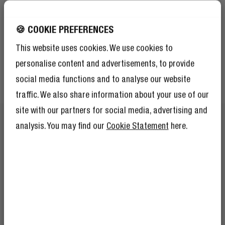
VIVE EN COLOR
🍪 COOKIE PREFERENCES
Elija su color favorito y mezcle o combine su cable con
This website uses cookies. We use cookies to
nuestros auriculares, audífonos, parlantes y Powerbanks.
Complete su conjunto de dispositivos móviles
personalise content and advertisements, to provide
imprescindibles y viva en color.
social media functions and to analyse our website
traffic. We also share information about your use of our
site with our partners for social media, advertising and
analysis. You may find our
Cookie Statement
here.
¡CONSIGUE UN 10% DE
DESCUENTO EN TU
PRÓXIMO PEDIDO!
Y por si el 10% de descuento no fuera
suficiente, hacerse socio del Rebel Club