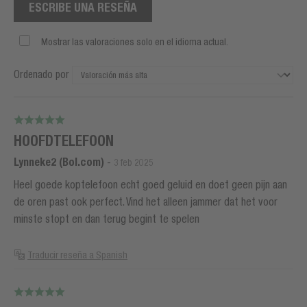
ESCRIBE UNA RESEÑA
Mostrar las valoraciones solo en el idioma actual.
Ordenado por
HOOFDTELEFOON
Lynneke2 (Bol.com)
-
3 feb 2025
Heel goede koptelefoon echt goed geluid en doet geen pijn aan
de oren past ook perfect. Vind het alleen jammer dat het voor
minste stopt en dan terug begint te spelen
Traducir reseña a Spanish