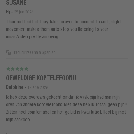
SUSANE
Hj
-
25 jun 2024
Their not bad but they take forever to connect to and , slight
movement makes them auto stop you listening to your
music/video pretty annoying
Traducir reseña a Spanish
GEWELDIGE KOPTELEFOON!!
Delphine
-
19 ene 2026
Ik heb deze overears gekocht omdat ik vaak pijn had aan mijn
oren van andere koptelefoons. Met deze heb ik totaal geen pijn!!
Zitten heel comfortabel en het geluid is kwalitatief. Heel blij met
mijn aankoop.