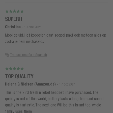
SUPER!!
Christina
-
19 ene 2025
Mooi geluid..Het koppelen gaat soepel pakt ook meteen alles op
zodra je hem inschakeld..
Traducir reseña a Spanish
TOP QUALITY
Helena G Nielsen (Amazon.de)
-
17 oct 2024
This is the 3 rd fresh n rebel headset i have purchased. The
quality is out of this world, battery lasts a long time and sound
quality is fantastic. The next one Will be this brand too, whole
family uses them