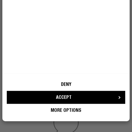
ASISTENTE DE VOZ
TAN FÁCIL COMO ESO
Si pulsas tres veces el botón central del lateral del
auricular derecho, podrás activar el asistente de voz de
tu dispositivo (Siri o Google Assistant). Utiliza los
DENY
comandos de voz para controlar tu música y tus
llamadas de teléfono en modo manos libres.
ACCEPT
MORE OPTIONS