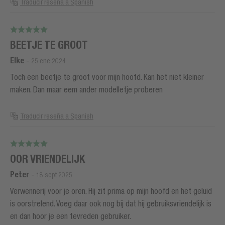
Traducir reseña a Spanish
BEETJE TE GROOT
Elke
-
25 ene 2024
Toch een beetje te groot voor mijn hoofd. Kan het niet kleiner
maken. Dan maar eem ander modelletje proberen
Traducir reseña a Spanish
OOR VRIENDELIJK
Peter
-
18 sept 2025
Verwennerij voor je oren. Hij zit prima op mijn hoofd en het geluid
is oorstrelend. Voeg daar ook nog bij dat hij gebruiksvriendelijk is
en dan hoor je een tevreden gebruiker.