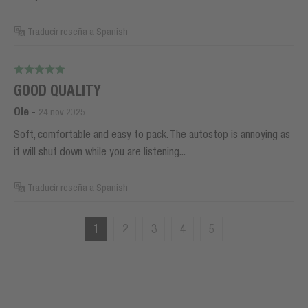
Traducir reseña a Spanish
GOOD QUALITY
Ole
-
24 nov 2025
Soft, comfortable and easy to pack. The autostop is annoying as
it will shut down while you are listening...
Traducir reseña a Spanish
1
2
3
4
5