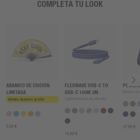
COMPLETA TU LOOK
ABANICO DE EDICIÓN
FLEXWAVE USB-C TO
POWERB
LIMITADA
USB-C 100W 2M
Batería rec
Cable trenzado de silicona
Añade abanico gratis
9,99 €
37,99 €
19,99 €