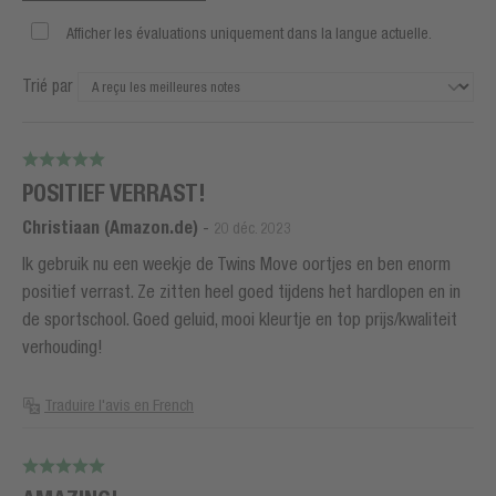
Afficher les évaluations uniquement dans la langue actuelle.
Trié par
POSITIEF VERRAST!
Christiaan (Amazon.de)
-
20 déc. 2023
Ik gebruik nu een weekje de Twins Move oortjes en ben enorm
positief verrast. Ze zitten heel goed tijdens het hardlopen en in
de sportschool. Goed geluid, mooi kleurtje en top prijs/kwaliteit
verhouding!
Traduire l'avis en French