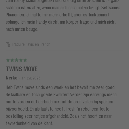
zum Handy schon abgehakt und ständig unterbrochen ist - ganz
schlimm ist es aber, wenn man sich nach unten beugt. Seltsames
Phänomen. Ich hatte mir mehr erhofft, aber es funktioniert
solange ich mein Handy direkt am Körper trage und mich nicht
nach unten beuge.
Traduire l'avis en French
TWINS MOVE
Nerko
-
14 avr. 2025
Heb Twins move sinds een week en het bevalt me zeer goed.
Betaalbare en toch goede kwaliteit. Verder zijn earwings ideaal
om te zorgen dat earbuds niet uit de oren vallen bij sporten
bijvoorbeeld. En als laatste heeft fresh 'n rebel een foute
bestelling zeer netjes afgehandeld. Zoals het hoort en naar
tevredenheid van de klant.