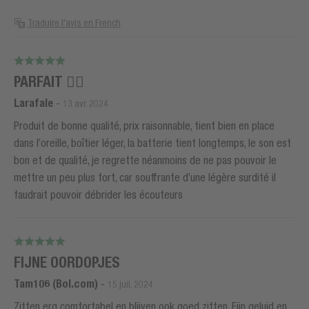
Traduire l'avis en French
PARFAIT 👌🏻
Larafale
-
13 avr. 2024
Produit de bonne qualité, prix raisonnable, tient bien en place
dans l’oreille, boîtier léger, la batterie tient longtemps, le son est
bon et de qualité, je regrette néanmoins de ne pas pouvoir le
mettre un peu plus fort, car souffrante d’une légère surdité il
faudrait pouvoir débrider les écouteurs
FIJNE OORDOPJES
Tam106 (Bol.com)
-
15 juil. 2024
Zitten erg comfortabel en blijven ook goed zitten. Fijn geluid en