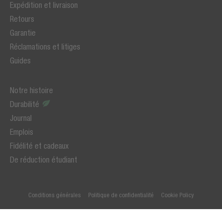
Expédition et livraison
Retours
Garantie
Réclamations et litiges
Guides
Notre histoire
Durabilité
Journal
Emplois
Fidélité et cadeaux
De réduction étudiant
Conditions générales
Politique de confidentialité
Cookie Policy