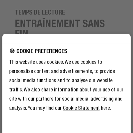
TEMPS DE LECTURE
ENTRAÎNEMENT SANS
FIN
Vous pouvez utiliser les Twins Move pendant un
🍪 COOKIE PREFERENCES
marathon entier - ou deux si vous êtes très rapide ;) -
This website uses cookies. We use cookies to
sans avoir à les recharger. Les écouteurs ont 6 heures
de lecture par charge unique et avec le boîtier de
personalise content and advertisements, to provide
chargement, vous aurez 24 heures de lecture
social media functions and to analyse our website
supplémentaires, ce qui porte la durée de lecture
traffic. We also share information about your use of our
totale des Twins Move à 30 heures.
site with our partners for social media, advertising and
analysis. You may find our
Cookie Statement
here.