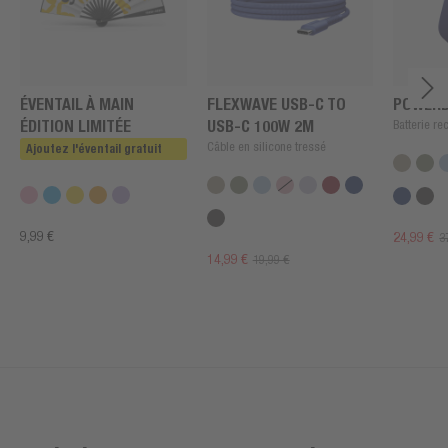
ÉVENTAIL À MAIN
FLEXWAVE USB-C TO
POWERB
ÉDITION LIMITÉE
USB-C 100W 2M
Batterie r
Câble en silicone tressé
Ajoutez l'éventail gratuit
9,99 €
24,99 €
3
14,99 €
19,99 €