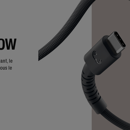
LOW
ant, le
vous le