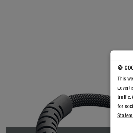
🍪 CO
This we
adverti
traffic
for soc
Statem