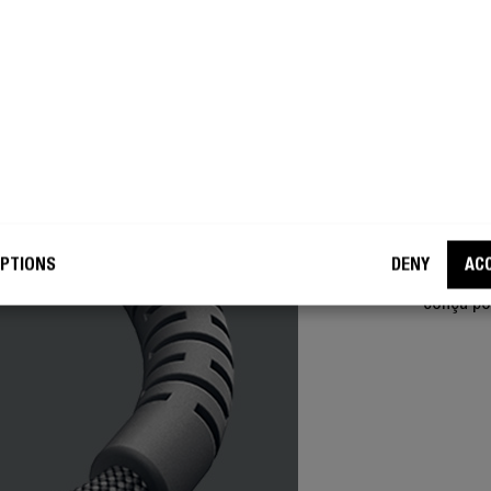
SUPER
PA
Le renfor
PTIONS
DENY
AC
sur le co
conçu po