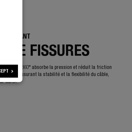
 RÉSISTANT
S DE FISSURES
t pliable à 360° absorbe la pression et réduit la friction
CEPT
nnecteur, assurant la stabilité et la flexibilité du câble,
ur durer.