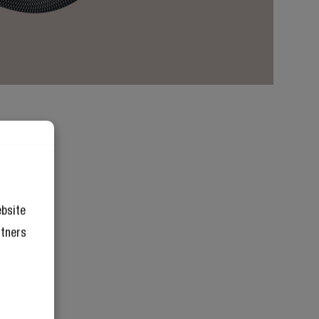
ebsite
rtners