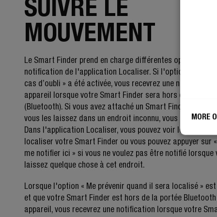
SUIVRE LE
MOUVEMENT
Le Smart Finder prend en charge différentes options de
notification de l'application Localiser. Si l'option « Me pré
cas d’oubli » a été activée, vous recevrez une notification
appareil lorsque votre Smart Finder sera hors de portée
(Bluetooth). Si vous avez attaché un Smart Finder à vos c
MORE O
vous les laissez dans un endroit inconnu, vous en serez av
Dans l'application Localiser, vous pouvez voir les directio
localiser votre Smart Finder ou vous pouvez appuyer sur 
me notifier ici » si vous ne voulez pas être notifié lorsque
laissez quelque chose à cet endroit.
Lorsque l'option « Me prévenir quand il sera localisé » est
et que votre Smart Finder est hors de la portée Bluetooth
appareil, vous recevrez une notification lorsque votre Sm