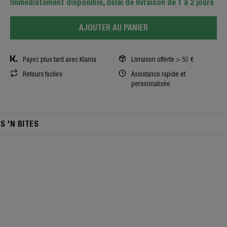
Immédiatement disponible, délai de livraison de 1 à 2 jours
AJOUTER AU PANIER
Payez plus tard avec Klarna
Livraison offerte > 50 €
Retours faciles
Assistance rapide et
personnalisée
TS 'N BITES