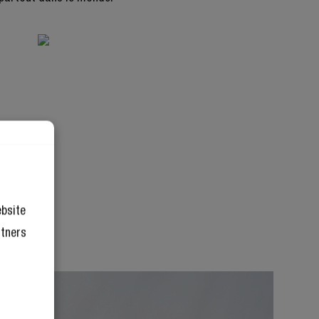
ebsite
rtners