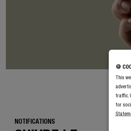
🍪 CO
This we
adverti
traffic
for soc
Statem
NOTIFICATIONS