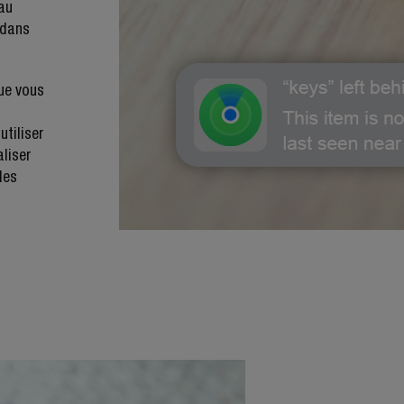
eau
 dans
ue vous
utiliser
aliser
les