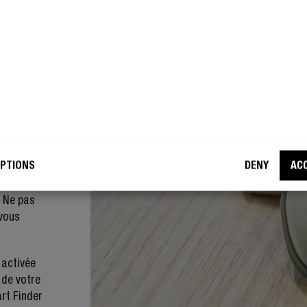
venir en
 sur votre
lés et que
PTIONS
DENY
AC
erti.
ns pour
« Ne pas
 vous
 activée
 de votre
art Finder