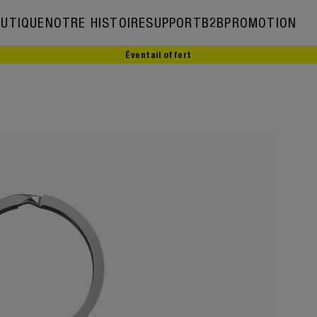
UTIQUE
NOTRE HISTOIRE
SUPPORT
B2B
PROMOTION
Éventail offert
Notre histoire