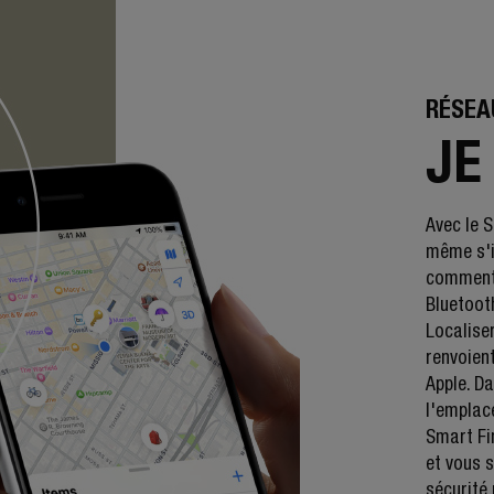
RÉSEA
JE
Avec le S
même s'il
comment 
Bluetoot
Localiser
renvoien
Apple. Da
l'emplac
Smart Fi
et vous 
sécurité