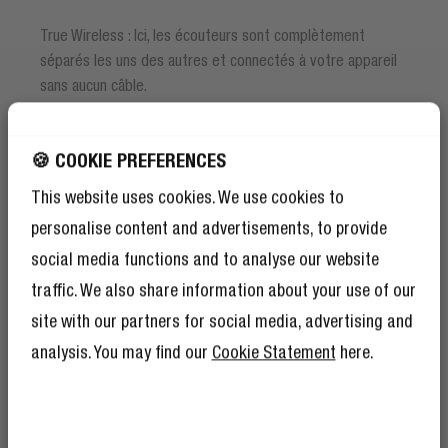
True Wireless : Ici, les écouteurs sont complètement
séparés les uns des autres et connectés à votre appareil
sans aucun câble.
DE NOS JOURS, LA PLUPART
DES ÉCOUTEURS SONT TRUE
🍪 COOKIE PREFERENCES
WIRELESS
This website uses cookies. We use cookies to
BÉNÉFICIEZ DE 10 %
personalise content and advertisements, to provide
De nos jours, la plupart des écouteurs sont True Wireless
DE RÉDUCTION SUR
social media functions and to analyse our website
et c'est pourquoi le terme sans fil est également utilisé
VOTRE PROCHAINE
traffic. We also share information about your use of our
dans le langage courant pour les produits True Wireless.
COMMANDE !
site with our partners for social media, advertising and
VOUS ÊTES CURIEUX DE
Et comme si 10 % de réduction ne suffisaient
analysis. You may find our
Cookie Statement
here.
pas, devenir membre du Rebel Club signifie
CONNAÎTRE LES MEILLEURS
également que vous bénéficierez de
ÉCOUTEURS TRUE WIRELESS
nombreux autres avantages.
En savoir plus
ici
.
?