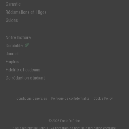
Garantie
Réclamations et litiges
Guides
Notre histoire
Durabilité
Journal
Emplois
Fidélité et cadeaux
De réduction étudiant
Conditions générales
Politique de confidentialité
Cookie Policy
© 2026 Fresh 'n Rebel
* Tous les prix incluent la TVA hors frais de port, sauf indication contraire.