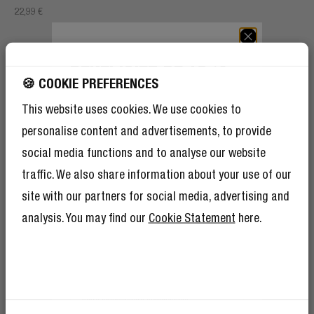
22,99 €
BÉNÉFICIEZ DE 10 %
DE RÉDUCTION SUR
CHARGEUR ANDROID
🍪 COOKIE PREFERENCES
VOTRE PROCHAINE
This website uses cookies. We use cookies to
COMMANDE !
Tu cherches un chargeur fiable pour ton smartphone
personalise content and advertisements, to provide
Android ? Chez Fresh 'n Rebel, on a la solution parfaite
Et comme si 10 % de réduction ne suffisaient
pour toi. Nos chargeurs Android sont spécialement conçus
pas, devenir membre du Rebel Club signifie
social media functions and to analyse our website
également que vous bénéficierez de
pour recharger ton téléphone rapidement et
traffic. We also share information about your use of our
nombreux autres avantages.
En savoir plus
efficacement, pour que tu restes toujours connecté. Que
ici
.
site with our partners for social media, advertising and
tu sois à la maison, au bureau ou en déplacement, avec un
analysis. You may find our
Cookie Statement
here.
chargeur Fresh 'n Rebel pour Android, tu auras toujours
l'énergie dont tu as besoin à portée de main.