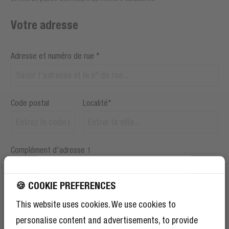
Votre adresse
Adresse et numéro de rue *
Code postal
Localité*
Complément d'adresse 1
BÉNÉFICIEZ DE 10 %
🍪 COOKIE PREFERENCES
DE RÉDUCTION SUR
Pays*
This website uses cookies. We use cookies to
VOTRE PROCHAINE
personalise content and advertisements, to provide
COMMANDE !